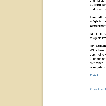
und Abliefe
30 Euro (un
dürfen
vorlä
Innerhalb d
möglich
. 
Einschränk
Der erste 
festgestellt
Die
Afrika
Wildschweine
durch eine 
über kontam
Menschen ü
oder gefährl
Zurück
© Landkreis P