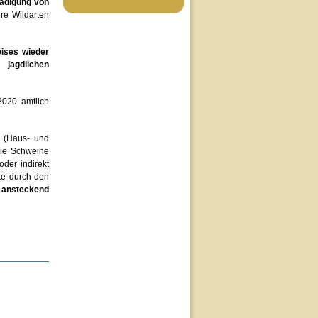
ädigung von
re Wildarten
eises wieder
ne
jagdlichen
020 amtlich
e (Haus- und
 die Schweine
der indirekt
te durch den
t ansteckend