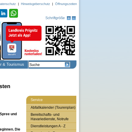
atenschutz
|
Hinweisgeberschutz
|
Öffnungszeiten
Schriftgröße
ur & Tourismus
sten
Service
Abfallkalender (Tourenplan)
-Spree und
Bereitschafts- und
Havariedienste, Notrufe
Dienstleistungen A - Z
eginnen
. Die