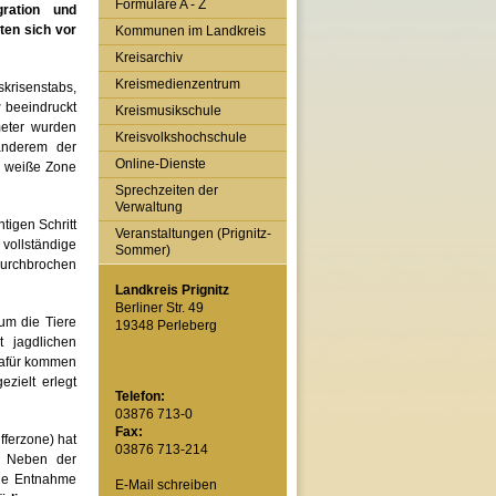
Formulare A - Z
gration und
ten sich vor
Kommunen im Landkreis
Kreisarchiv
Kreismedienzentrum
sk
risenstabs,
r
beeindruckt
Kreismusikschule
meter wurden
Kreisvolkshochschule
 anderem der
Online-Dienste
e weiße Zone
Sprechzeiten der
Verwaltung
tigen Schritt
Veranstaltungen (Prignitz-
vollständige
Sommer)
urchbrochen
Landkreis Prignitz
Berliner Str. 49
um die Tiere
19348 Perleberg
 jagdlichen
 Dafür kommen
gezielt
erlegt
Telefon:
03876 713-0
Fax:
fferzone) hat
03876 713-214
. Neben der
die Entnahme
E-Mail schreiben