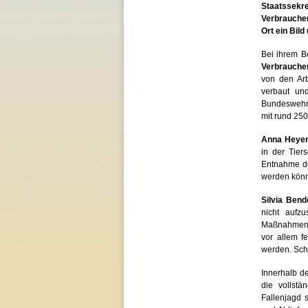
Staatssekr
Verbrauche
Ort ein Bild
Bei ihrem B
Verbraucher
von den Arb
verbaut u
Bundeswehr,
mit rund 25
Anna Heyer-
in der Tier
Entnahme d
werden könne
Silvia Bend
nicht aufz
Maßnahmen f
vor allem f
werden. Scho
Innerhalb de
die
vollstä
Fallenjagd