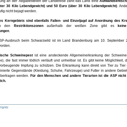
rung an den Abgabestellen der Landkreise zahlt das Land eine
Aufwandsentsch
ter 30 Kilo Lebendgewicht) und 50 Euro (über 30 Kilo Lebendgewicht)
. Ande
ufig
nicht bejagt werden.
es Kerngebiets sind ebenfalls Fallen- und Einzeljagd auf Anordnung des Kr
In den
Restriktionszonen
außerhalb der weißen Zone gibt es
kei
ungen
.
ASP-Ausbruch beim Schwarzwild ist im Land Brandenburg am 10. September 2
 worden.
nische Schweinepest
ist eine ansteckende Allgemeinerkrankung der Schwein
), die fast immer tödlich verläuft und unheilbar ist. Es gibt keine Möglichkeit,
vorbeugende Impfung zu schützen. Die Erkrankung kann direkt von Tier zu Tier o
inierte Gegenstände (Kleidung, Schuhe, Fahrzeuge) und Futter in andere Gebie
bertragen werden.
Für den Menschen und andere Tierarten ist die ASP nich
ich.
rignitz