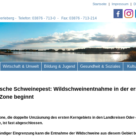
Startseite
|
Impressum
|
D
 Perleberg - Telefon: 03876 - 713-0 - Fax: 03876 - 713-214
Wirtschaft & Umwelt
Bildung & Jugend
Gesundheit & Soziales
Kult
ische Schweinepest: Wildschweinentnahme in der er
Zone beginnt
one, die doppelte Umzäunung des ersten Kerngebiets in den Landkreisen Oder
, ist fast abgeschlossen.
ändiger Eingrenzung kann
die Entnahme der Wildschweine aus diesem Gebiet
b