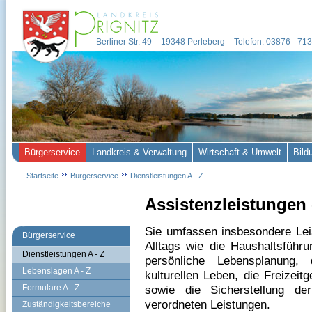
Berliner Str. 49 - 19348 Perleberg - Telefon: 03876 - 7
Bürgerservice
Landkreis & Verwaltung
Wirtschaft & Umwelt
Bild
Startseite
Bürgerservice
Dienstleistungen A - Z
Assistenzleistungen 
Sie umfassen insbesondere Lei
Bürgerservice
Alltags wie die Haushaltsführu
Dienstleistungen A - Z
persönliche Lebensplanung,
Lebenslagen A - Z
kulturellen Leben, die Freizeitg
Formulare A - Z
sowie die Sicherstellung de
verordneten Leistungen.
Zuständigkeitsbereiche