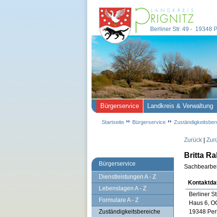
Berliner Str. 49 - 19348
Bürgerservice
Landkreis & Verwaltung
Startseite
Bürgerservice
Zuständigkeitsber
Zurück
|
Zur
Britta R
Bürgerservice
Sachbearbei
Dienstleistungen A - Z
Kontaktda
Lebenslagen A - Z
Berliner St
Formulare A - Z
Haus 6, O
Zuständigkeitsbereiche
19348 Per