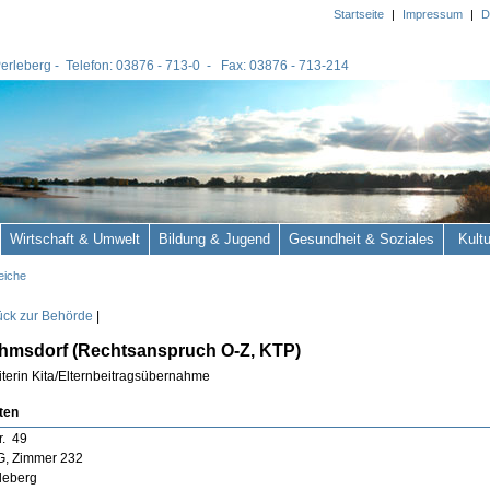
Startseite
|
Impressum
|
D
 Perleberg - Telefon: 03876 - 713-0 - Fax: 03876 - 713-214
Wirtschaft & Umwelt
Bildung & Jugend
Gesundheit & Soziales
Kult
eiche
ück zur Behörde
|
ahmsdorf (Rechtsanspruch O-Z, KTP)
terin Kita/Elternbeitragsübernahme
ten
r. 49
G, Zimmer 232
leberg