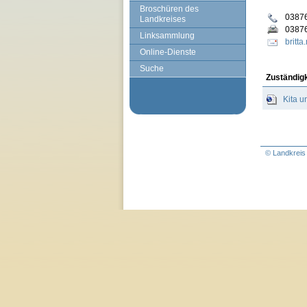
Broschüren des
0387
Landkreises
0387
Linksammlung
britt
Online-Dienste
Suche
Zuständig
Kita 
© Landkreis 