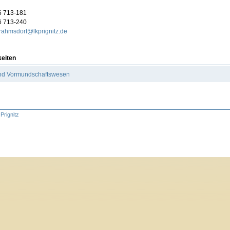
6 713-181
6 713-240
a.rahmsdorf@lkprignitz.de
keiten
und Vormundschaftswesen
Prignitz