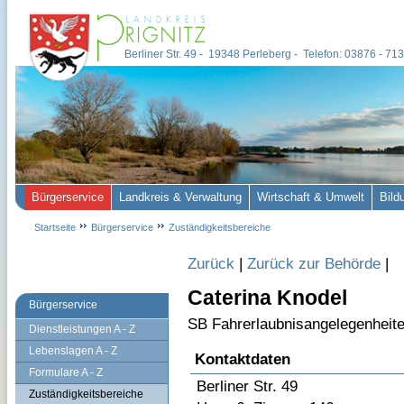
Berliner Str. 49 - 19348 Perleberg - Telefon: 03876 - 7
Bürgerservice
Landkreis & Verwaltung
Wirtschaft & Umwelt
Bild
Startseite
Bürgerservice
Zuständigkeitsbereiche
Zurück
|
Zurück zur Behörde
|
Caterina Knodel
Bürgerservice
SB Fahrerlaubnisangelegenheit
Dienstleistungen A - Z
Lebenslagen A - Z
Kontaktdaten
Formulare A - Z
Berliner Str. 49
Zuständigkeitsbereiche