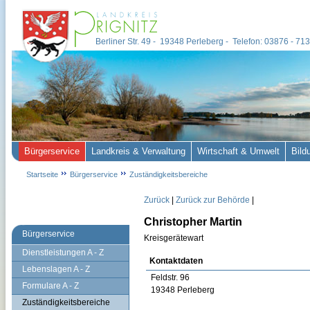
Berliner Str. 49 - 19348 Perleberg - Telefon: 03876 - 7
Bürgerservice
Landkreis & Verwaltung
Wirtschaft & Umwelt
Bild
Startseite
Bürgerservice
Zuständigkeitsbereiche
Zurück
|
Zurück zur Behörde
|
Christopher Martin
Bürgerservice
Kreisgerätewart
Dienstleistungen A - Z
Kontaktdaten
Lebenslagen A - Z
Feldstr. 96
Formulare A - Z
19348 Perleberg
Zuständigkeitsbereiche