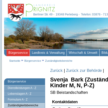
Berliner Str. 49 - 19348 Perleberg - Telefon: 03876 - 7
Bürgerservice
Landkreis & Verwaltung
Wirtschaft & Umwelt
Bild
Startseite
Bürgerservice
Zuständigkeitsbereiche
Zurück
|
Zurück zur Behörde
|
Svenja Bark (Zustän
Bürgerservice
Kinder M, N, P-Z)
Dienstleistungen A - Z
SB Beistandschaften
Lebenslagen A - Z
Formulare A - Z
Kontaktdaten
Zuständigkeitsbereiche