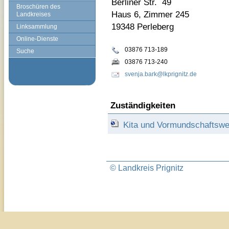
Berliner Str. 49
Broschüren des
Haus 6, Zimmer 245
Landkreises
19348 Perleberg
Linksammlung
Online-Dienste
03876 713-189
Suche
03876 713-240
svenja.bark@lkprignitz.de
Zuständigkeiten
Kita und Vormundschaftsw
© Landkreis Prignitz