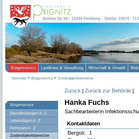
Berliner Str. 49 - 19348 Perleberg - Telefon: 03876 - 7
Bürgerservice
Landkreis & Verwaltung
Wirtschaft & Umwelt
Bild
Startseite
Bürgerservice
Zuständigkeitsbereiche
Zurück
|
Zurück zur Behörde
|
Hanka Fuchs
Bürgerservice
Sachbearbeiterin Infektionsschu
Dienstleistungen A - Z
Lebenslagen A - Z
Kontaktdaten
Formulare A - Z
Bergstr. 1
Zuständigkeitsbereiche