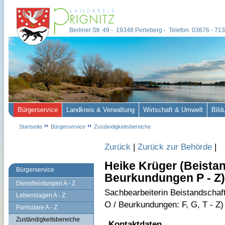
Berliner Str. 49 - 19348 Perleberg - Telefon: 03876 - 7
Bürgerservice
Landkreis & Verwaltung
Wirtschaft & Umwelt
Bild
Startseite
Bürgerservice
Zuständigkeitsbereiche
Zurück
|
Zurück zur Behörde
|
Heike Krüger (Beistand
Bürgerservice
Beurkundungen P - Z)
Dienstleistungen A - Z
Sachbearbeiterin Beistandschaf
Lebenslagen A - Z
O / Beurkundungen: F, G, T - Z)
Formulare A - Z
Zuständigkeitsbereiche
Kontaktdaten