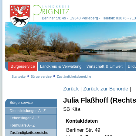
Berliner Str. 49 - 19348 Perleberg - Telefon: 03876 - 7
Bürgerservice
Landkreis & Verwaltung
Wirtschaft & Umwelt
Bild
Startseite
Bürgerservice
Zuständigkeitsbereiche
Zurück
|
Zurück zur Behörde
|
Julia Flaßhoff (Rech
Bürgerservice
SB Kita
Dienstleistungen A - Z
Lebenslagen A - Z
Kontaktdaten
Formulare A - Z
Berliner Str. 49
Zuständigkeitsbereiche