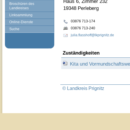
Haus 6, Zimmer 232
Broschüren des
19348 Perleberg
Landkreises
Linksammlung
03876 713-174
Online-Dienste
03876 713-240
Suche
julia.flasshoff@lkprignitz.de
Zuständigkeiten
Kita und Vormundschaftsw
© Landkreis Prignitz