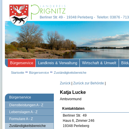
Berliner Str. 49 - 19348 Perleberg - Telefon: 03876 - 7
Bürgerservice
Landkreis & Verwaltung
Wirtschaft & Umwelt
Bild
Startseite
Bürgerservice
Zuständigkeitsbereiche
Zurück
|
Zurück zur Behörde
|
Katja Lucke
Bürgerservice
Amtsvormund
Dienstleistungen A - Z
Kontaktdaten
Lebenslagen A - Z
Berliner Str. 49
Formulare A - Z
Haus 6, Zimmer 246
Zuständigkeitsbereiche
19348 Perleberg