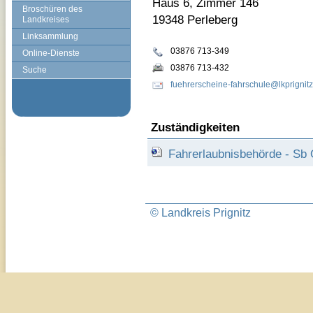
Haus 6, Zimmer 146
Broschüren des
19348 Perleberg
Landkreises
Linksammlung
03876 713-349
Online-Dienste
03876 713-432
Suche
fuehrerscheine-fahrschule@lkprignitz
Zuständigkeiten
Fahrerlaubnisbehörde - Sb 
© Landkreis Prignitz