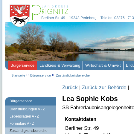
Berliner Str. 49 - 19348 Perleberg - Telefon: 03876 - 7
Bürgerservice
Landkreis & Verwaltung
Wirtschaft & Umwelt
Bild
Startseite
Bürgerservice
Zuständigkeitsbereiche
Zurück
|
Zurück zur Behörde
|
Lea Sophie Kobs
Bürgerservice
SB Fahrerlaubnisangelegenheit
Dienstleistungen A - Z
Lebenslagen A - Z
Kontaktdaten
Formulare A - Z
Berliner Str. 49
Zuständigkeitsbereiche