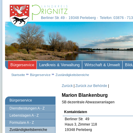
Berliner Str. 49 - 19348 Perleberg - Telefon: 03876 - 7
Bürgerservice
Landkreis & Verwaltung
Wirtschaft & Umwelt
Bild
Startseite
Bürgerservice
Zuständigkeitsbereiche
Zurück
|
Zurück zur Behörde
|
Marion Blankenburg
Bürgerservice
SB dezentrale Abwasseranlagen
Dienstleistungen A - Z
Kontaktdaten
Lebenslagen A - Z
Berliner Str. 49
Formulare A - Z
Haus 3, Zimmer 118
Zuständigkeitsbereiche
19348 Perleberg