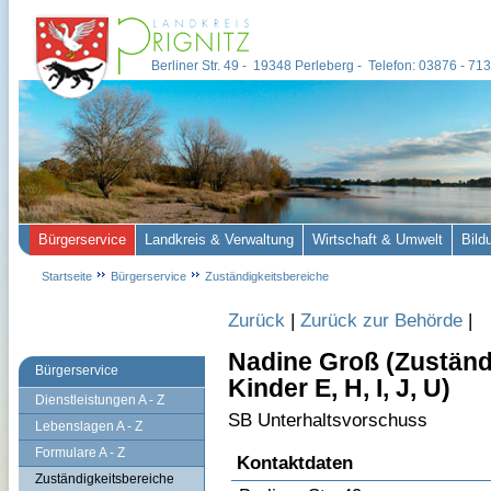
Berliner Str. 49 - 19348 Perleberg - Telefon: 03876 - 7
Bürgerservice
Landkreis & Verwaltung
Wirtschaft & Umwelt
Bild
Startseite
Bürgerservice
Zuständigkeitsbereiche
Zurück
|
Zurück zur Behörde
|
Nadine Groß (Zustän
Bürgerservice
Kinder E, H, I, J, U)
Dienstleistungen A - Z
SB Unterhaltsvorschuss
Lebenslagen A - Z
Formulare A - Z
Kontaktdaten
Zuständigkeitsbereiche