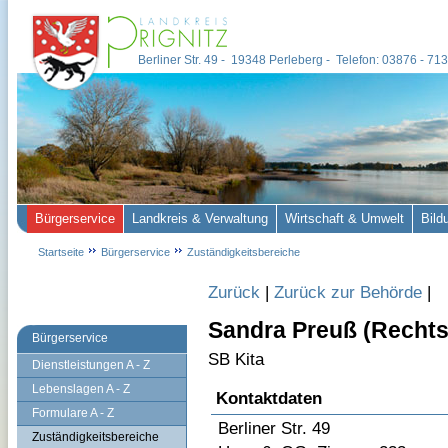
Berliner Str. 49 - 19348 Perleberg - Telefon: 03876 - 7
Bürgerservice
Landkreis & Verwaltung
Wirtschaft & Umwelt
Bild
Startseite
Bürgerservice
Zuständigkeitsbereiche
Zurück
|
Zurück zur Behörde
|
Sandra Preuß (Recht
Bürgerservice
SB Kita
Dienstleistungen A - Z
Lebenslagen A - Z
Kontaktdaten
Formulare A - Z
Berliner Str. 49
Zuständigkeitsbereiche