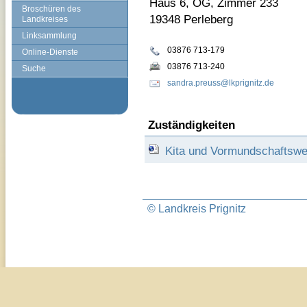
Haus 6, OG, Zimmer 233
Broschüren des
19348 Perleberg
Landkreises
Linksammlung
03876 713-179
Online-Dienste
03876 713-240
Suche
sandra.preuss@lkprignitz.de
Zuständigkeiten
Kita und Vormundschaftsw
© Landkreis Prignitz