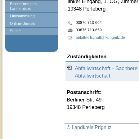
linker Eingang, 1. OG, Zimmer
Broschüren des
19348 Perleberg
Landkreises
Linksammlung
03876 713-664
Online-Dienste
03876 713-659
Suche
abfallwirtschaft@lkprignitz.de
Zuständigkeiten
Abfallwirtschaft - Sachber
Abfallwirtschaft
Postanschrift:
Berliner Str. 49
19348 Perleberg
© Landkreis Prignitz