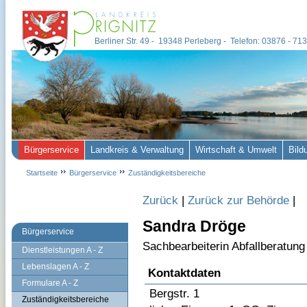
Berliner Str. 49 - 19348 Perleberg - Telefon: 03876 - 7
Bürgerservice
Landkreis & Verwaltung
Wirtschaft & Umwelt
Bild
Startseite
Bürgerservice
Zuständigkeitsbereiche
Zurück
|
Zurück zur Behörde
|
Sandra Dröge
Bürgerservice
Sachbearbeiterin Abfallberatung 
Dienstleistungen A - Z
Lebenslagen A - Z
Kontaktdaten
Formulare A - Z
Bergstr. 1
Zuständigkeitsbereiche