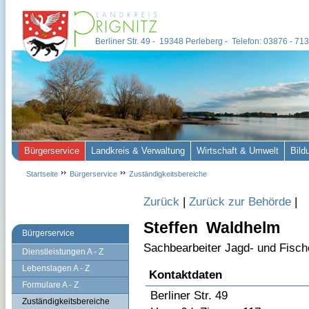
Berliner Str. 49 - 19348 Perleberg - Telefon: 03876 - 7
Bürgerservice
Landkreis & Verwaltung
Wirtschaft & Umwelt
Bild
Startseite
Bürgerservice
Zuständigkeitsbereiche
Zurück
|
Zurück zur Behörde
|
Steffen Waldhelm
Bürgerservice
Sachbearbeiter Jagd- und Fisc
Dienstleistungen A - Z
Lebenslagen A - Z
Kontaktdaten
Formulare A - Z
Berliner Str. 49
Zuständigkeitsbereiche