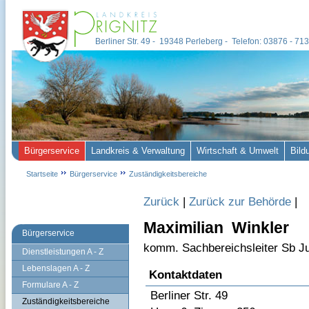
Berliner Str. 49 - 19348 Perleberg - Telefon: 03876 - 7
Bürgerservice
Landkreis & Verwaltung
Wirtschaft & Umwelt
Bild
Startseite
Bürgerservice
Zuständigkeitsbereiche
Zurück
|
Zurück zur Behörde
|
Maximilian Winkler
Bürgerservice
komm. Sachbereichsleiter Sb 
Dienstleistungen A - Z
Lebenslagen A - Z
Kontaktdaten
Formulare A - Z
Berliner Str. 49
Zuständigkeitsbereiche