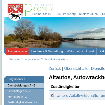
Berliner Str. 49 - 19348 Perleberg - Telefon: 03876 - 7
Bürgerservice
Landkreis & Verwaltung
Wirtschaft & Umwelt
Bild
Startseite
Bürgerservice
Dienstleistungen A - Z
Zurück
|
Übersicht aller Dienstl
Altautos, Autowrackb
Bürgerservice
Dienstleistungen A - Z
Zuständigkeiten
Lebenslagen A - Z
Untere Abfallwirtschafts- 
Formulare A - Z
Zuständigkeitsbereiche