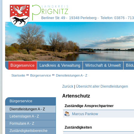
Berliner Str. 49 - 19348 Perleberg - Telefon: 03876 - 7
Bürgerservice
Landkreis & Verwaltung
Wirtschaft & Umwelt
Bild
Startseite
Bürgerservice
Dienstleistungen A - Z
Zurück
|
Übersicht aller Dienstleistungen
Artenschutz
Bürgerservice
Zuständige Ansprechpartner
Dienstleistungen A - Z
Marcus Pankow
Lebenslagen A - Z
Formulare A - Z
Zuständigkeiten
Zuständigkeitsbereiche