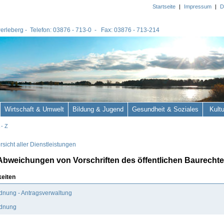
Startseite
|
Impressum
|
D
 Perleberg - Telefon: 03876 - 713-0 - Fax: 03876 - 713-214
Wirtschaft & Umwelt
Bildung & Jugend
Gesundheit & Soziales
Kult
 - Z
sicht aller Dienstleistungen
Abweichungen von Vorschriften des öffentlichen Baurecht
keiten
dnung - Antragsverwaltung
dnung