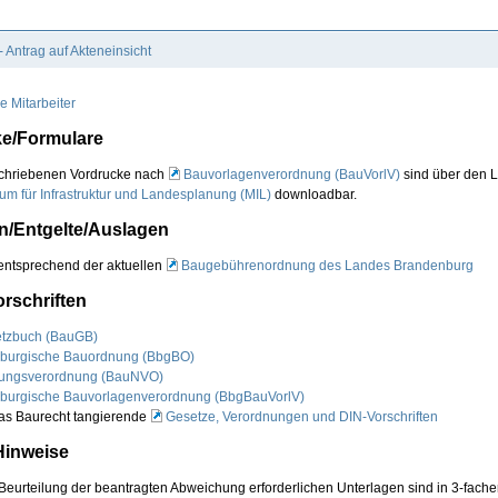
 Antrag auf Akteneinsicht
e Mitarbeiter
e/Formulare
chriebenen Vordrucke nach
Bauvorlagenverordnung (BauVorlV)
sind über den
L
ium für Infrastruktur und Landesplanung (MIL)
downloadbar.
/Entgelte/Auslagen
ntsprechend der aktuellen
Baugebührenordnung des Landes Brandenburg
rschriften
tzbuch (BauGB)
burgische Bauordnung (BbgBO)
ungsverordnung (BauNVO)
burgische Bauvorlagenverordnung (BbgBauVorlV)
das Baurecht tangierende
Gesetze, Verordnungen und DIN-Vorschriften
Hinweise
e Beurteilung der beantragten Abweichung erforderlichen Unterlagen sind
in 3-fache