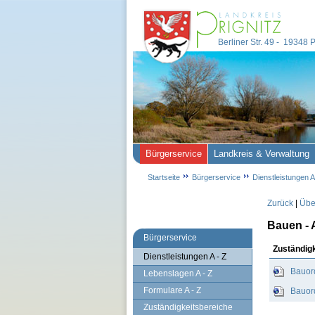
Berliner Str. 49 - 19348
Bürgerservice
Landkreis & Verwaltung
Startseite
Bürgerservice
Dienstleistungen A
Zurück
|
Über
Bauen - 
Bürgerservice
Zuständig
Dienstleistungen A - Z
Bauor
Lebenslagen A - Z
Formulare A - Z
Bauor
Zuständigkeitsbereiche