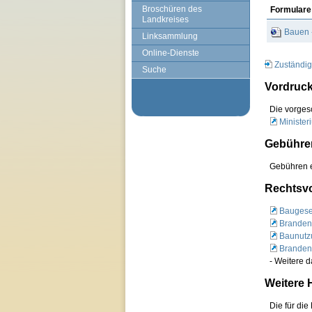
Broschüren des
Formulare
Landkreises
Bauen -
Linksammlung
Online-Dienste
Zuständig
Suche
Vordruck
Die vorges
Minister
Gebühren
Gebühren e
Rechtsvo
Baugese
Branden
Baunutz
Branden
- Weitere 
Weitere 
Die für di