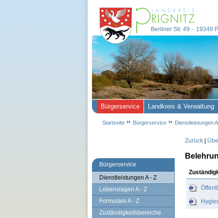
Berliner Str. 49 - 19348
Bürgerservice
Landkreis & Verwaltung
Startseite
Bürgerservice
Dienstleistungen A
Zurück
|
Über
Belehrun
Bürgerservice
Zuständig
Dienstleistungen A - Z
Öffent
Lebenslagen A - Z
Formulare A - Z
Hygien
Zuständigkeitsbereiche