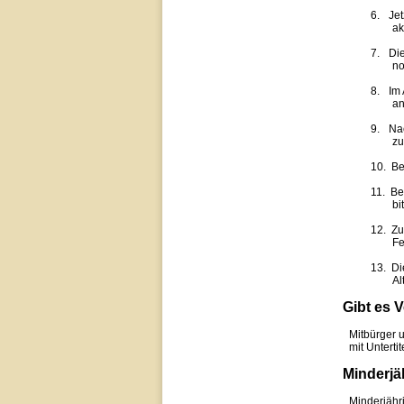
6.
Jet
ak
7.
Di
no
8.
Im 
an
9.
Nac
zu
10.
Be
11.
Be
bi
12.
Zu
Fe
13.
Di
Al
Gibt es 
Mitbürger 
mit Untert
Minderjä
Minderjähr