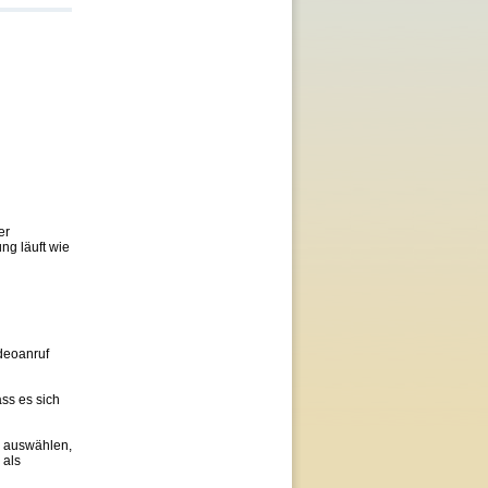
er
ng läuft wie
deoanruf
ss es sich
n auswählen,
 als