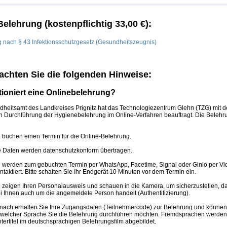
Belehrung (kostenpflichtig 33,00 €):
 nach § 43 Infektionsschutzgesetz (Gesundheitszeugnis)
eachten Sie die folgenden Hinweise:
tioniert eine Onlinebelehrung?
heitsamt des Landkreises Prignitz hat das Technologiezentrum Glehn (TZG) mit d
n Durchführung der Hygienebelehrung im Online-Verfahren beauftragt. Die Belehru
 buchen einen Termin für die Online-Belehrung.
e Daten werden datenschutzkonform übertragen.
e werden zum gebuchten Termin per WhatsApp, Facetime, Signal oder Ginlo per Vi
ntaktiert. Bitte schalten Sie Ihr Endgerät 10 Minuten vor dem Termin ein.
 zeigen Ihren Personalausweis und schauen in die Kamera, um sicherzustellen, da
i Ihnen auch um die angemeldete Person handelt (Authentifizierung).
nach erhalten Sie Ihre Zugangsdaten (Teilnehmercode) zur Belehrung und könne
 welcher Sprache Sie die Belehrung durchführen möchten. Fremdsprachen werden
tertitel im deutschsprachigen Belehrungsfilm abgebildet.