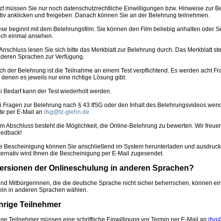
zt müssen Sie nur noch datenschutzrechtliche Einwilligungen bzw. Hinweise zur B
tiv anklicken und freigeben. Danach können Sie an der Belehrung teilnehmen.
ese beginnt mit dem Belehrungsfilm. Sie können den Film beliebig anhalten oder
ch einmal ansehen.
Anschluss lesen Sie sich bitte das Merkblatt zur Belehrung durch. Das Merkblatt ste
deren Sprachen zur Verfügung.
h der Belehrung ist die Teilnahme an einem Test verpflichtend. Es werden acht Fra
 denen es jeweils nur eine richtige Lösung gibt.
i Bedarf kann der Test wiederholt werden.
i Fragen zur Belehrung nach § 43 IfSG oder den Inhalt des Belehrungsvideos wen
tte per E-Mail an
ifsg@tz-glehn.de
m Abschluss besteht die Möglichkeit, die Online-Belehrung zu bewerten. Wir freuen
edback!
e Bescheinigung können Sie anschließend im System herunterladen und ausdruck
ternativ wird Ihnen die Bescheinigung per E-Mail zugesendet.
Versionen der Onlineschulung in anderen Sprachen?
und Mitbürgerinnen, die die deutsche Sprache nicht sicher beherrschen, können ei
iteln in anderen Sprachen wählen.
hrige Teilnehmer
ige Teilnehmer müssen eine schriftliche Einwilligung vor Termin per E-Mail an
ifsg