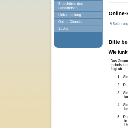
Broschüren des
Landkreises
Online-
Linksammlung
Online-Dienste
Belehrung
Suche
Bitte b
Wie funk
Das Gesund
technische
folgt ab:
1.
Sie
2.
Di
3.
Si
ko
4.
Sie
be
5.
Da
in
Un