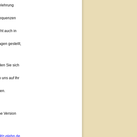
elehrung
 Sequenzen
ht auch in
gen gestellt,
den Sie sich
 uns auf Ihr
en.
ne Version
@tz-glehn.de