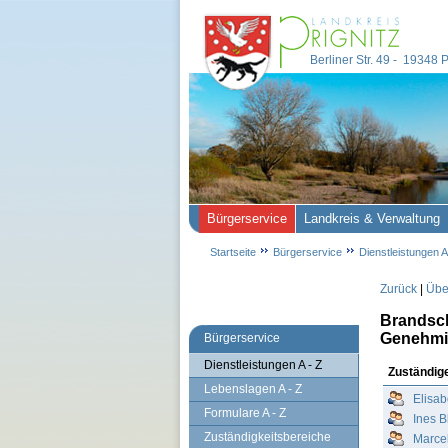
Berliner Str. 49 - 19348
Bürgerservice
Landkreis & Verwaltung
Startseite
Bürgerservice
Dienstleistungen A
Zurück
|
Über
Brandsch
Genehmig
Bürgerservice
Dienstleistungen A - Z
Zuständig
Lebenslagen A - Z
Elisa
Formulare A - Z
Ines 
Zuständigkeitsbereiche
Marcel