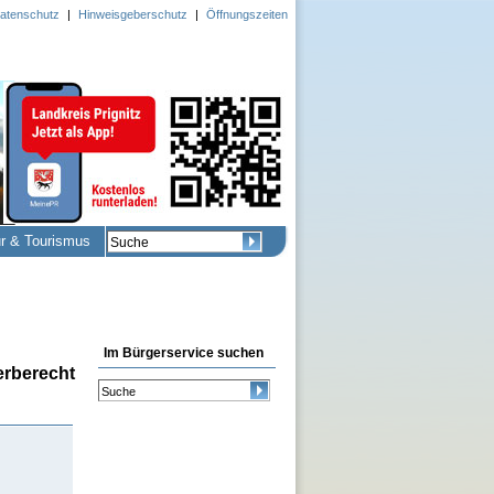
atenschutz
|
Hinweisgeberschutz
|
Öffnungszeiten
ur & Tourismus
Im Bürgerservice suchen
erberecht