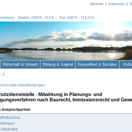
Startseite
|
Impressum
|
D
 Perleberg - Telefon: 03876 - 713-0 - Fax: 03876 - 713-214
Wirtschaft & Umwelt
Bildung & Jugend
Gesundheit & Soziales
Kult
 - Z
sicht aller Dienstleistungen
utzdienststelle - Mitwirkung in Planungs- und
ungsverfahren nach Baurecht, Immissionsrecht und Gew
e Ansprechpartner
beth Buschow
Blüthmann
 Winterfeld