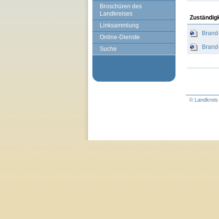
Broschüren des
Landkreises
Zuständig
Linksammlung
Brand-
Online-Dienste
Brand
Suche
© Landkreis 