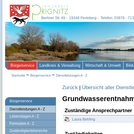
Berliner Str. 49 - 19348 Perleberg - Telefon: 03876 - 7
Bürgerservice
Landkreis & Verwaltung
Wirtschaft & Umwelt
Bild
Startseite
Bürgerservice
Dienstleistungen A - Z
Zurück
|
Übersicht aller Dienstl
Grundwasserentnahm
Bürgerservice
Dienstleistungen A - Z
Zuständige Ansprechpartner
Lebenslagen A - Z
Laura Behling
Formulare A - Z
Zuständigkeitsbereiche
Zuständigkeiten