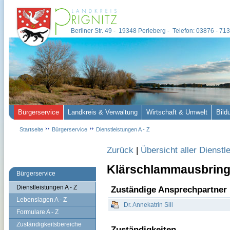
Berliner Str. 49 - 19348 Perleberg - Telefon: 03876 - 7
Bürgerservice
Landkreis & Verwaltung
Wirtschaft & Umwelt
Bild
Startseite
Bürgerservice
Dienstleistungen A - Z
Zurück
|
Übersicht aller Dienstl
Klärschlammausbrin
Bürgerservice
Dienstleistungen A - Z
Zuständige Ansprechpartner
Lebenslagen A - Z
Dr. Annekatrin Sill
Formulare A - Z
Zuständigkeitsbereiche
Zuständigkeiten