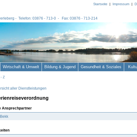
Startseite
|
Impressum
|
D
 Perleberg - Telefon: 03876 - 713-0 - Fax: 03876 - 713-214
Wirtschaft & Umwelt
Bildung & Jugend
Gesundheit & Soziales
Kult
 - Z
sicht aller Dienstleistungen
erienreiseverordnung
e Ansprechpartner
 Bekk
keiten