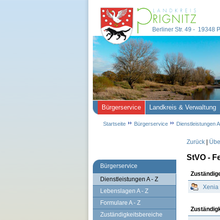
Berliner Str. 49 - 19348
Bürgerservice
Landkreis & Verwaltung
Startseite
Bürgerservice
Dienstleistungen A
Zurück
|
Über
StVO - F
Bürgerservice
Zuständig
Dienstleistungen A - Z
Xenia
Lebenslagen A - Z
Formulare A - Z
Zuständig
Zuständigkeitsbereiche