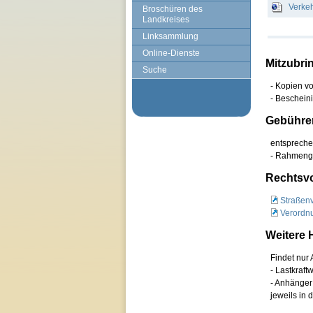
Verkeh
Broschüren des
Landkreises
Linksammlung
Online-Dienste
Mitzubri
Suche
- Kopien v
- Beschein
Gebühren
entspreche
- Rahmenge
Rechtsvo
Straßen
Verordnu
Weitere 
Findet nur
- Lastkraf
- Anhänger 
jeweils in 