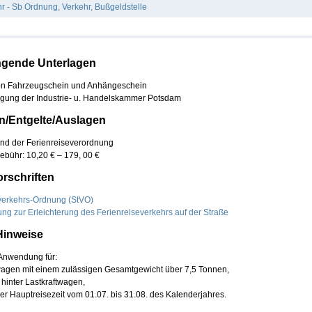
r - Sb Ordnung, Verkehr, Bußgeldstelle
ngende Unterlagen
on Fahrzeugschein und Anhängeschein
igung der Industrie- u. Handelskammer Potsdam
/Entgelte/Auslagen
nd der Ferienreiseverordnung
bühr: 10,20 € – 179, 00 €
rschriften
verkehrs-Ordnung (StVO)
ng zur Erleichterung des Ferienreiseverkehrs auf der Straße
Hinweise
 Anwendung für:
twagen mit einem zulässigen Gesamtgewicht über 7,5 Tonnen,
hinter Lastkraftwagen,
der Hauptreisezeit vom 01.07. bis 31.08. des Kalenderjahres.