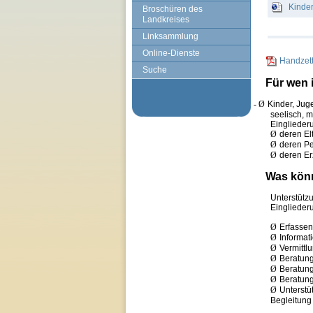
Kinde
Broschüren des
Landkreises
Linksammlung
Online-Dienste
Handzett
Suche
Für wen 
- Ø
Kinder, Jug
seelisch, m
Einglieder
Ø
deren El
Ø
deren P
Ø
deren Er
Was könn
Unterstütz
Eingliederu
Ø
Erfassen
Ø
Informat
Ø
Vermittl
Ø
Beratung
Ø
Beratung
Ø
Beratung
Ø
Unterstü
Begleitung 