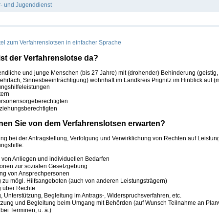
r- und Jugenddienst
el zum Verfahrenslotsen in einfacher Sprache
ist der Verfahrenslotse da?
endliche und junge Menschen (bis 27 Jahre) mit (drohender) Behinderung (geistig, 
ehrfach, Sinnesbeeinträchtigung) wohnhaft im Landkreis Prignitz im Hinblick auf (
ungshilfeleistungen
tern
ersonensorgeberechtigten
ziehungsberechtigten
en Sie von dem Verfahrenslotsen erwarten?
ung bei der Antragstellung, Verfolgung und Verwirklichung von Rechten auf Leistun
ngshilfe:
 von Anliegen und individuellen Bedarfen
ionen zur sozialen Gesetzgebung
ung von Ansprechpersonen
 zu mögl. Hilfsangeboten (auch von anderen Leistungsträgern)
 über Rechte
, Unterstützung, Begleitung im Antrags-, Widerspruchsverfahren, etc.
tzung und Begleitung beim Umgang mit Behörden (auf Wunsch Teilnahme an Planv
bei Terminen, u. ä.)