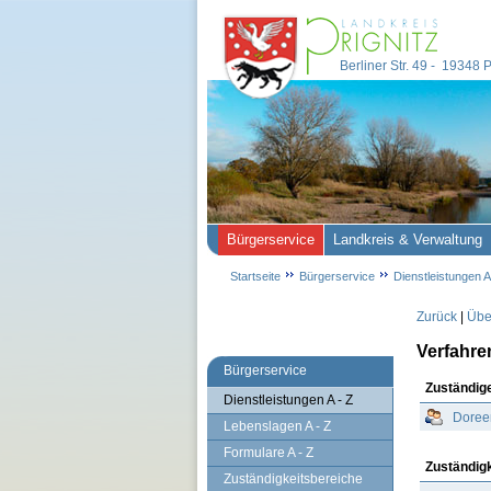
Berliner Str. 49 - 19348
Bürgerservice
Landkreis & Verwaltung
Startseite
Bürgerservice
Dienstleistungen A
Zurück
|
Über
Verfahre
Bürgerservice
Zuständig
Dienstleistungen A - Z
Doree
Lebenslagen A - Z
Formulare A - Z
Zuständig
Zuständigkeitsbereiche