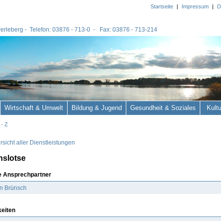
Startseite
|
Impressum
|
D
 Perleberg - Telefon: 03876 - 713-0 - Fax: 03876 - 713-214
Wirtschaft & Umwelt
Bildung & Jugend
Gesundheit & Soziales
Kult
 - Z
sicht aller Dienstleistungen
nslotse
e Ansprechpartner
n Brünsch
keiten