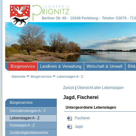
Berliner Str. 49 - 19348 Perleberg - Telefon: 03876 - 7
Bürgerservice
Landkreis & Verwaltung
Wirtschaft & Umwelt
Bild
Startseite
Bürgerservice
Lebenslagen A - Z
Zurück
|
Übersicht aller Lebenslagen
Jagd, Fischerei
Bürgerservice
Untergeordnete Lebenslagen
Dienstleistungen A - Z
Lebenslagen A - Z
Fischerei
Formulare A - Z
Jagd
Zuständigkeitsbereiche