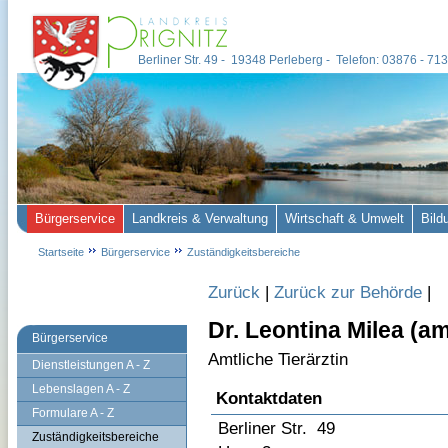
Berliner Str. 49 - 19348 Perleberg - Telefon: 03876 - 7
Bürgerservice
Landkreis & Verwaltung
Wirtschaft & Umwelt
Bild
Startseite
Bürgerservice
Zuständigkeitsbereiche
Zurück
|
Zurück zur Behörde
|
Dr. Leontina Milea (am
Bürgerservice
Amtliche Tierärztin
Dienstleistungen A - Z
Lebenslagen A - Z
Kontaktdaten
Formulare A - Z
Berliner Str. 49
Zuständigkeitsbereiche