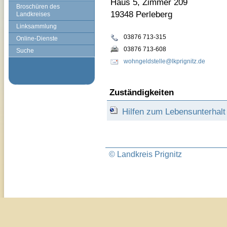
Haus 5, Zimmer 209
Broschüren des
19348 Perleberg
Landkreises
Linksammlung
03876 713-315
Online-Dienste
03876 713-608
Suche
wohngeldstelle@lkprignitz.de
Zuständigkeiten
Hilfen zum Lebensunterhalt
© Landkreis Prignitz