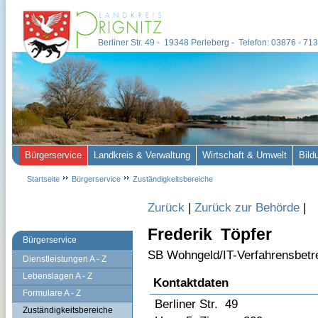
Berliner Str. 49 - 19348 Perleberg - Telefon: 03876 - 7
Bürgerservice
Landkreis & Verwaltung
Wirtschaft & Umwelt
Bild
Startseite
Bürgerservice
Zuständigkeitsbereiche
Zurück
|
Zurück zur Behörde
|
Frederik Töpfer
Bürgerservice
SB Wohngeld/IT-Verfahrensbetre
Dienstleistungen A - Z
Lebenslagen A - Z
Kontaktdaten
Formulare A - Z
Berliner Str. 49
Zuständigkeitsbereiche