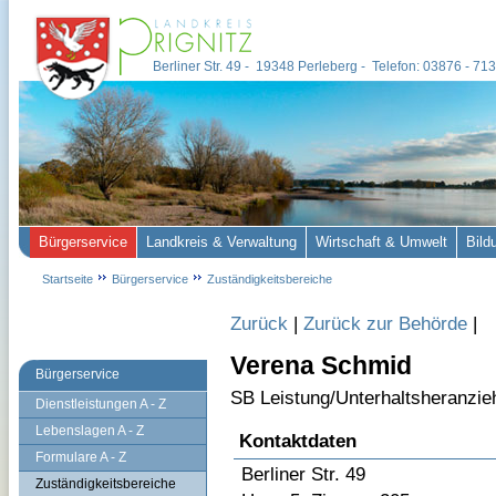
Berliner Str. 49 - 19348 Perleberg - Telefon: 03876 - 7
Bürgerservice
Landkreis & Verwaltung
Wirtschaft & Umwelt
Bild
Startseite
Bürgerservice
Zuständigkeitsbereiche
Zurück
|
Zurück zur Behörde
|
Verena Schmid
Bürgerservice
SB Leistung/Unterhaltsheranzie
Dienstleistungen A - Z
Lebenslagen A - Z
Kontaktdaten
Formulare A - Z
Berliner Str. 49
Zuständigkeitsbereiche