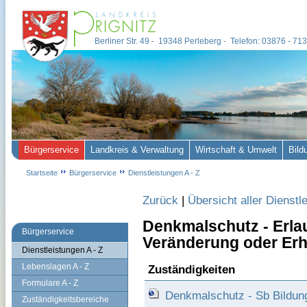
Berliner Str. 49 - 19348 Perleberg - Telefon: 03876 - 7
Bürgerservice
Landkreis & Verwaltung
Wirtschaft & Umwelt
Bild
Startseite
Bürgerservice
Dienstleistungen A - Z
Zurück
|
Übersicht aller Dienstl
Denkmalschutz - Erlau
Bürgerservice
Veränderung oder Er
Dienstleistungen A - Z
Lebenslagen A - Z
Zuständigkeiten
Formulare A - Z
Denkmalschutz - Sb Bildun
Zuständigkeitsbereiche