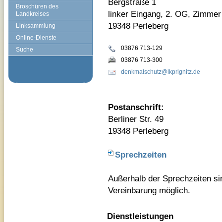
Bergstraße 1
Broschüren des
linker Eingang, 2. OG, Zimmer
Landkreises
19348 Perleberg
Linksammlung
Online-Dienste
03876 713-129
Suche
03876 713-300
denkmalschutz@lkprignitz.de
Postanschrift:
Berliner Str. 49
19348 Perleberg
Sprechzeiten
Außerhalb der Sprechzeiten si
Vereinbarung möglich.
Dienstleistungen