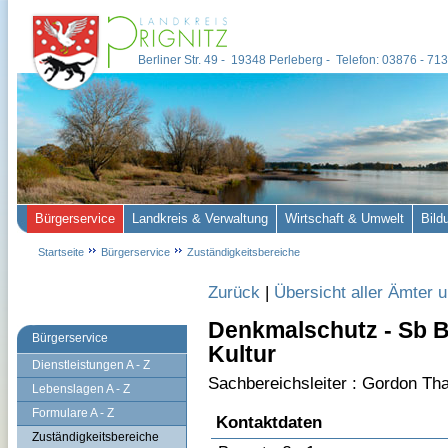
Berliner Str. 49 - 19348 Perleberg - Telefon: 03876 - 7
Bürgerservice
Landkreis & Verwaltung
Wirtschaft & Umwelt
Bild
Startseite
Bürgerservice
Zuständigkeitsbereiche
Zurück
|
Übersicht aller Ämter 
Denkmalschutz - Sb B
Bürgerservice
Kultur
Dienstleistungen A - Z
Sachbereichsleiter : Gordon Th
Lebenslagen A - Z
Formulare A - Z
Kontaktdaten
Zuständigkeitsbereiche