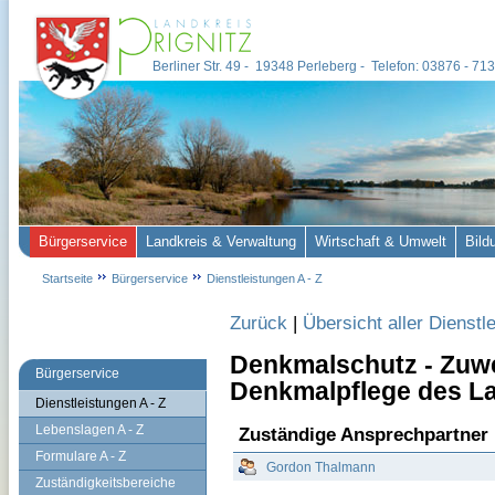
Berliner Str. 49 - 19348 Perleberg - Telefon: 03876 - 7
Bürgerservice
Landkreis & Verwaltung
Wirtschaft & Umwelt
Bild
Startseite
Bürgerservice
Dienstleistungen A - Z
Zurück
|
Übersicht aller Dienstl
Denkmalschutz - Zuw
Bürgerservice
Denkmalpflege des La
Dienstleistungen A - Z
Lebenslagen A - Z
Zuständige Ansprechpartner
Formulare A - Z
Gordon Thalmann
Zuständigkeitsbereiche