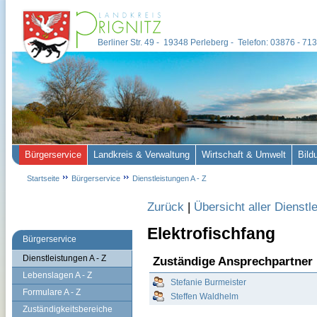
Berliner Str. 49 - 19348 Perleberg - Telefon: 03876 - 7
Bürgerservice
Landkreis & Verwaltung
Wirtschaft & Umwelt
Bild
Startseite
Bürgerservice
Dienstleistungen A - Z
Zurück
|
Übersicht aller Dienstl
Elektrofischfang
Bürgerservice
Dienstleistungen A - Z
Zuständige Ansprechpartner
Lebenslagen A - Z
Stefanie Burmeister
Formulare A - Z
Steffen Waldhelm
Zuständigkeitsbereiche