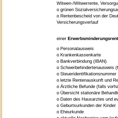
Witwen-/Witwerrente, Versorg
o grünen Sozialversicherungs
o Rentenbescheid von der Deu
Versicherungsverlauf
einer
Erwerbsminderungsren
o Personalausweis
o Krankenkassenkarte
o Bankverbindung (IBAN)
o Schwerbehindertenausweis (f
o Steueridentifikationsnummer
o letzte Rentenauskunft und R
o Ärztliche Befunde (falls vorh
o Übersicht stationäre Behandl
o Daten des Hausarztes und ev
o Geburtsurkunden der Kinder
o Eheurkunde