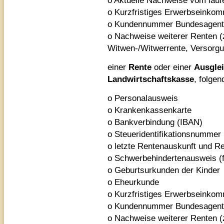
o Aktuelle Nachweise vom lau
o Kurzfristiges Erwerbseinkom
o Kundennummer Bundesagentur
o Nachweise weiterer Renten (z
Witwen-/Witwerrente, Versor
einer
Rente
oder einer
Ausglei
Landwirtschaftskasse
, folgen
o Personalausweis
o Krankenkassenkarte
o Bankverbindung (IBAN)
o Steueridentifikationsnummer
o letzte Rentenauskunft und R
o Schwerbehindertenausweis (f
o Geburtsurkunden der Kinder
o Eheurkunde
o Kurzfristiges Erwerbseinkom
o Kundennummer Bundesagentur
o Nachweise weiterer Renten (z