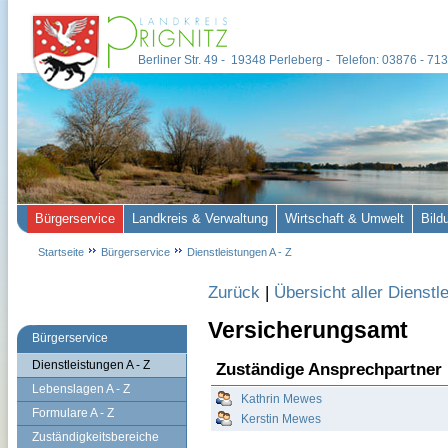
Berliner Str. 49 - 19348 Perleberg - Telefon: 03876 - 7
Bürgerservice
Landkreis & Verwaltung
Wirtschaft & Umwelt
Bild
Startseite
Bürgerservice
Dienstleistungen A - Z
Zurück
|
Übersicht aller Dienstl
Versicherungsamt
Bürgerservice
Dienstleistungen A - Z
Zuständige Ansprechpartner
Lebenslagen A - Z
Kathrin Mewes
Formulare A - Z
Kerstin Mewes
Zuständigkeitsbereiche