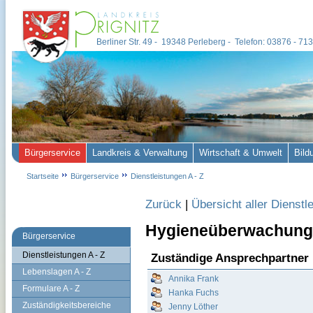
Berliner Str. 49 - 19348 Perleberg - Telefon: 03876 - 7
Bürgerservice
Landkreis & Verwaltung
Wirtschaft & Umwelt
Bild
Startseite
Bürgerservice
Dienstleistungen A - Z
Zurück
|
Übersicht aller Dienstl
Hygieneüberwachung
Bürgerservice
Dienstleistungen A - Z
Zuständige Ansprechpartner
Lebenslagen A - Z
Annika Frank
Formulare A - Z
Hanka Fuchs
Zuständigkeitsbereiche
Jenny Löther