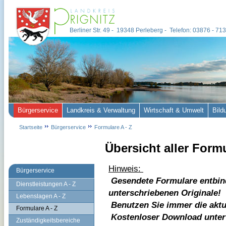
Berliner Str. 49 - 19348 Perleberg - Telefon: 03876 - 7
Bürgerservice
Landkreis & Verwaltung
Wirtschaft & Umwelt
Bild
Startseite
Bürgerservice
Formulare A - Z
Übersicht aller Form
Hinweis:
Bürgerservice
Gesendete Formulare entbin
Dienstleistungen A - Z
unterschriebenen Originale!
Lebenslagen A - Z
Benutzen Sie immer die aktu
Formulare A - Z
Kostenloser Download unte
Zuständigkeitsbereiche