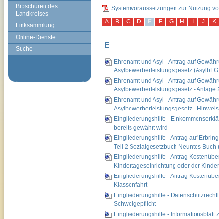
Broschüren des
Systemvoraussetzungen zur Nutzung vo
Landkreises
A
B
C
D
E
F
G
H
I
J
K
Linksammlung
Online-Dienste
E
Suche
Ehrenamt und Asyl - Antrag auf Gewäh
Asylbewerberleistungsgesetz (AsylbLG
Ehrenamt und Asyl - Antrag auf Gewäh
Asylbewerberleistungsgesetz - Anlage 
Ehrenamt und Asyl - Antrag auf Gewäh
Asylbewerberleistungsgesetz - Hinweise
Eingliederungshilfe - Einkommenserklär
bereits gewährt wird
Eingliederungshilfe - Antrag auf Erbri
Teil 2 Sozialgesetzbuch Neuntes Buch 
Eingliederungshilfe - Antrag Kostenübe
Kindertageseinrichtung oder der Kinde
Eingliederungshilfe - Antrag Kostenüb
Klassenfahrt
Eingliederungshilfe - Datenschutzrecht
Schweigepflicht
Eingliederungshilfe - Informationsbl