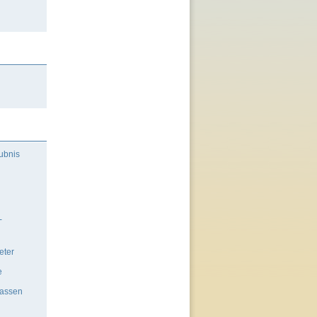
aubnis
-
eter
e
lassen