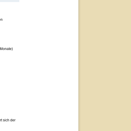
en
3 Monate)
rt sich der