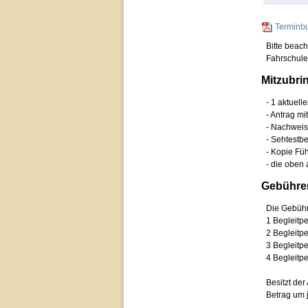
Terminb
Bitte beach
Fahrschule 
Mitzubri
- 1 aktuell
- Antrag m
- Nachweis 
- Sehtestb
- Kopie Fü
- die oben 
Gebühre
Die Gebühr
1 Begleitp
2 Begleitp
3 Begleitp
4 Begleitp
Besitzt der
Betrag um 