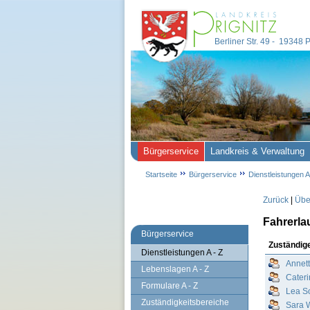
Berliner Str. 49 - 19348
Bürgerservice
Landkreis & Verwaltung
Startseite
Bürgerservice
Dienstleistungen A
Zurück
|
Über
Fahrerla
Bürgerservice
Zuständig
Dienstleistungen A - Z
Annet
Lebenslagen A - Z
Cater
Formulare A - Z
Lea S
Zuständigkeitsbereiche
Sara 