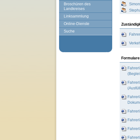
Broschüren des
Simon
Landkreises
Steph
Linksammlung
Online-Dienste
Zuständig
Suche
Fahrer
Verkeh
Formulare
Fahrerl
(Beglei
Fahrerl
(Ausfül
Fahrerl
Dokume
Fahrerl
Fahrerl
Fahrerl
Fahrerl