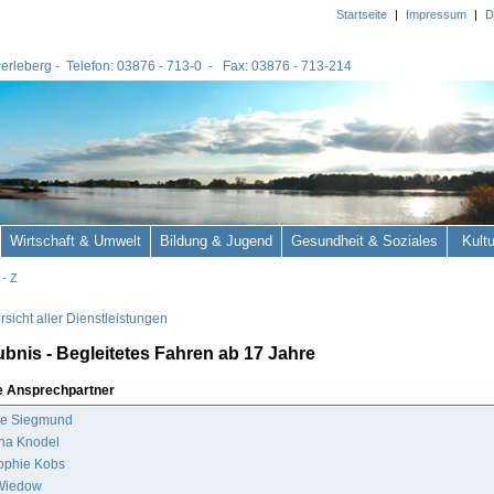
Startseite
|
Impressum
|
D
 Perleberg - Telefon: 03876 - 713-0 - Fax: 03876 - 713-214
Wirtschaft & Umwelt
Bildung & Jugend
Gesundheit & Soziales
Kult
 - Z
sicht aller Dienstleistungen
ubnis - Begleitetes Fahren ab 17 Jahre
e Ansprechpartner
te Siegmund
ina Knodel
ophie Kobs
Wiedow