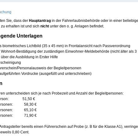
uchung
ten Sie, dass der
Hauptantrag
in der Fahrerlaubnisbehörde oder in einer beliebig
zu erhalten ist und sich
nicht
unter den o. g. Anlagen befindet.
ngende Unterlagen
es biometrisches Lichtbild (35 x 45 mm) in Frontalansicht nach Passverordnung
it Wohnort-Bestätigung der zuständigen Einwohner-Meldebehörde
(nicht älter als 
über die Ausbildung in Erster Hilfe
escheinigung
hrerschein/Personalausweis der Begleitpersonen
aufgeführten Vordrucke (ausgefüllt und unterschrieben)
n
en unterscheiden sich je nach Probezeit und Anzahl der Begleitpersonen:
erson:
51
,50 €
ersonen:
58
,30 €
ersonen:
65
,10 €
ersonen:
71
,90 €
 Antragsteller bereits einen Führerschein auf Probe (z. B für die Klasse A1), verringe
jeweils 0,80 Cent.