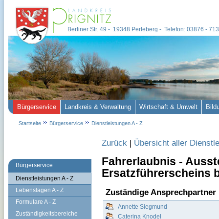
Berliner Str. 49 - 19348 Perleberg - Telefon: 03876 - 7
Bürgerservice
Landkreis & Verwaltung
Wirtschaft & Umwelt
Bild
Startseite
Bürgerservice
Dienstleistungen A - Z
Zurück
|
Übersicht aller Dienstl
Fahrerlaubnis - Ausst
Bürgerservice
Ersatzführerscheins b
Dienstleistungen A - Z
Lebenslagen A - Z
Zuständige Ansprechpartner
Formulare A - Z
Annette Siegmund
Zuständigkeitsbereiche
Caterina Knodel