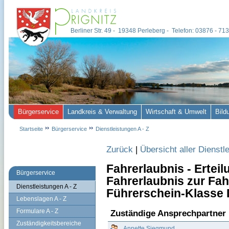
Berliner Str. 49 - 19348 Perleberg - Telefon: 03876 - 7
Bürgerservice
Landkreis & Verwaltung
Wirtschaft & Umwelt
Bild
Startseite
Bürgerservice
Dienstleistungen A - Z
Zurück
|
Übersicht aller Dienstl
Fahrerlaubnis - Ertei
Bürgerservice
Fahrerlaubnis zur Fa
Dienstleistungen A - Z
Führerschein-Klasse 
Lebenslagen A - Z
Formulare A - Z
Zuständige Ansprechpartner
Zuständigkeitsbereiche
Annette Siegmund