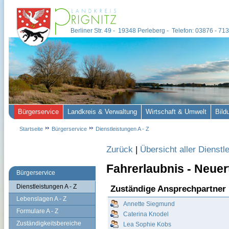
Berliner Str. 49 - 19348 Perleberg - Telefon: 03876 - 7
Bürgerservice
Landkreis & Verwaltung
Wirtschaft & Umwelt
Bild
Startseite
Bürgerservice
Dienstleistungen A - Z
Zurück
|
Übersicht aller Dienstl
Fahrerlaubnis - Neuer
Bürgerservice
Dienstleistungen A - Z
Zuständige Ansprechpartner
Lebenslagen A - Z
Annette Siegmund
Formulare A - Z
Caterina Knodel
Zuständigkeitsbereiche
Lea Sophie Kobs