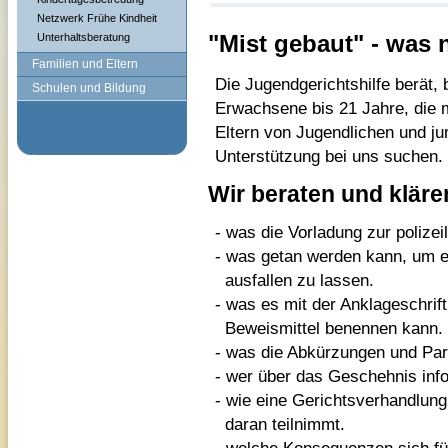
Netzwerk Frühe Kindheit
"Mist gebaut" - was
Unterhaltsberatung
Familien und Eltern
Die Jugendgerichtshilfe berät, 
Schulen und Bildung
Erwachsene bis 21 Jahre, die m
Eltern von Jugendlichen und j
Unterstützung bei uns suchen.
Wir beraten und kläre
- was die Vorladung zur polize
-
was getan werden kann, um ei
ausfallen zu lassen.
-
was es mit der Anklageschrif
Beweismittel benennen kann.
-
was die Abkürzungen und Par
-
wer über das Geschehnis info
-
wie eine Gerichtsverhandlung
daran teilnimmt.