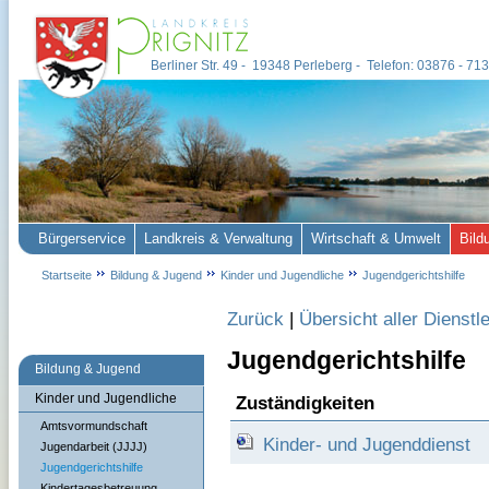
Berliner Str. 49 - 19348 Perleberg - Telefon: 03876 - 7
Bürgerservice
Landkreis & Verwaltung
Wirtschaft & Umwelt
Bild
Startseite
Bildung & Jugend
Kinder und Jugendliche
Jugendgerichtshilfe
Zurück
|
Übersicht aller Dienstl
Jugendgerichtshilfe
Bildung & Jugend
Kinder und Jugendliche
Zuständigkeiten
Amtsvormundschaft
Kinder- und Jugenddienst
Jugendarbeit (JJJJ)
Jugendgerichtshilfe
Kindertagesbetreuung