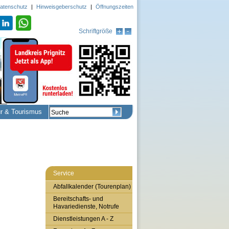
atenschutz
|
Hinweisgeberschutz
|
Öffnungszeiten
Schriftgröße
ur & Tourismus
Service
Abfallkalender (Tourenplan)
Bereitschafts- und
Havariedienste, Notrufe
Dienstleistungen A - Z