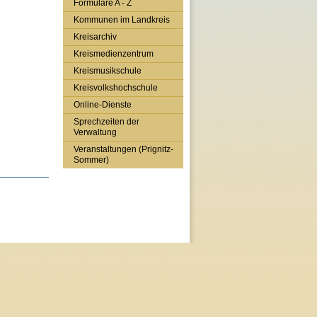
Formulare A - Z
Kommunen im Landkreis
Kreisarchiv
Kreismedienzentrum
Kreismusikschule
Kreisvolkshochschule
Online-Dienste
Sprechzeiten der
Verwaltung
Veranstaltungen (Prignitz-
Sommer)