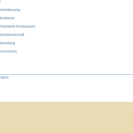
d
gesbetreuung
derdienst
r Netzwerk Kindeswohl
sbeistandschaft
sberatung
svorschuss
rignitz