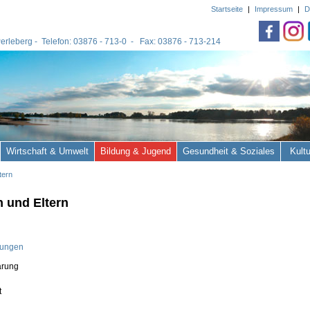
Startseite
|
Impressum
|
D
 Perleberg - Telefon: 03876 - 713-0 - Fax: 03876 - 713-214
Wirtschaft & Umwelt
Bildung & Jugend
Gesundheit & Soziales
Kult
tern
n und Eltern
dungen
ärung
t