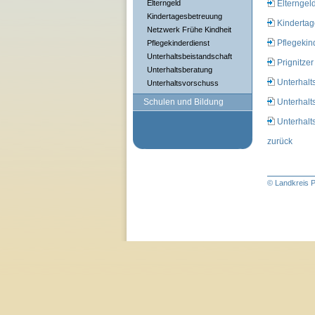
Elterngeld
Elterngel
Kindertagesbetreuung
Kinderta
Netzwerk Frühe Kindheit
Pflegekin
Pflegekinderdienst
Unterhaltsbeistandschaft
Prignitze
Unterhaltsberatung
Unterhalt
Unterhaltsvorschuss
Schulen und Bildung
Unterhalt
Unterhalt
zurück
© Landkreis P