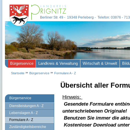
Berliner Str. 49 - 19348 Perleberg - Telefon: 03876 - 7
Bürgerservice
Landkreis & Verwaltung
Wirtschaft & Umwelt
Bild
Startseite
Bürgerservice
Formulare A - Z
Übersicht aller Form
Hinweis:
Bürgerservice
Gesendete Formulare entbin
Dienstleistungen A - Z
unterschriebenen Originale!
Lebenslagen A - Z
Benutzen Sie immer die aktu
Formulare A - Z
Kostenloser Download unte
Zuständigkeitsbereiche