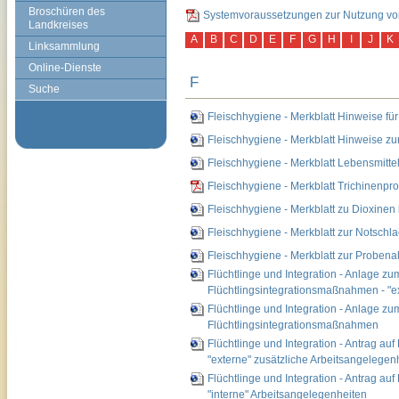
Broschüren des
Systemvoraussetzungen zur Nutzung vo
Landkreises
A
B
C
D
E
F
G
H
I
J
K
Linksammlung
Online-Dienste
F
Suche
Fleischhygiene - Merkblatt Hinweise fü
Fleischhygiene - Merkblatt Hinweise z
Fleischhygiene - Merkblatt Lebensmitte
Fleischhygiene - Merkblatt Trichinenp
Fleischhygiene - Merkblatt zu Dioxinen 
Fleischhygiene - Merkblatt zur Notschla
Fleischhygiene - Merkblatt zur Probena
Flüchtlinge und Integration - Anlage z
Flüchtlingsintegrationsmaßnahmen - "e
Flüchtlinge und Integration - Anlage z
Flüchtlingsintegrationsmaßnahmen
Flüchtlinge und Integration - Antrag a
"externe" zusätzliche Arbeitsangelegen
Flüchtlinge und Integration - Antrag a
"interne" Arbeitsangelegenheiten