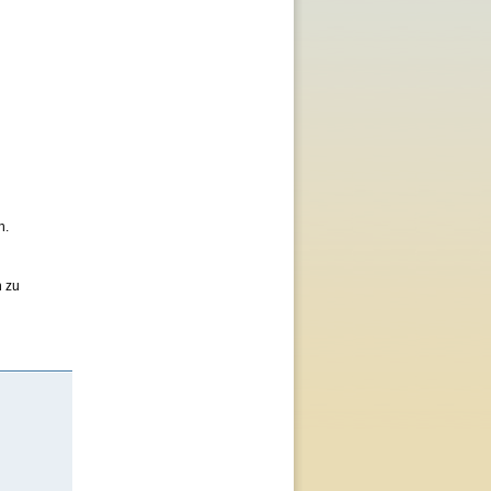
h.
n zu