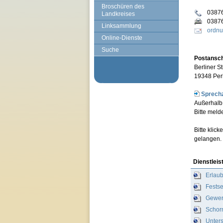
Broschüren des
03876
Landkreises
0387
Linksammlung
ordnu
Online-Dienste
Suche
Postanschr
Berliner St
19348 Per
Sprechz
Außerhalb 
Bitte meld
Bitte klic
gelangen.
Dienstleis
Erlaub
Festse
Gewer
Schor
Unter