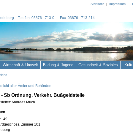
Startseite
|
Impressum
|
D
 Perleberg - Telefon: 03876 - 713-0 - Fax: 03876 - 713-214
Wirtschaft & Umwelt
Bildung & Jugend
Gesundheit & Soziales
Kult
eiche
rsicht aller Ämter und Behörden
- Sb Ordnung, Verkehr, Bußgeldstelle
sleiter: Andreas Much
ten
r. 49
Erdgeschoss, Zimmer 101
leberg