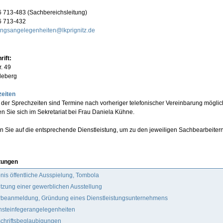
 713-483 (Sachbereichsleitung)
6 713-432
ngsangelegenheiten@lkprignitz.de
ift:
r. 49
leberg
eiten
der Sprechzeiten sind Termine nach vorheriger telefonischer Vereinbarung möglic
en Sie sich im Sekretariat bei Frau Daniela Kühne.
ken Sie auf die entsprechende Dienstleistung, um zu den jeweiligen Sachbearbeiter
tungen
nis öffentliche Ausspielung, Tombola
tzung einer gewerblichen Ausstellung
beanmeldung, Gründung eines Dienstleistungsunternehmens
nsteinfegerangelegenheiten
schriftsbeglaubigungen