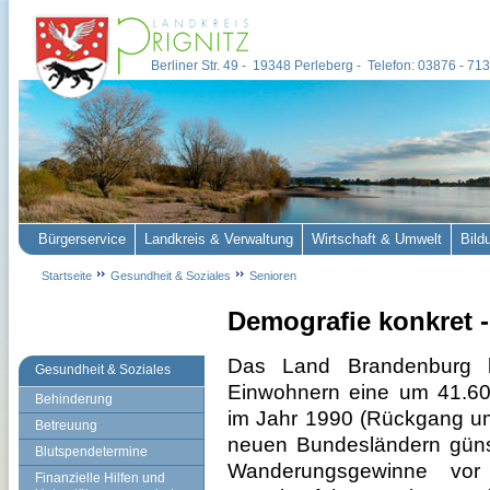
Berliner Str. 49 - 19348 Perleberg - Telefon: 03876 - 7
Bürgerservice
Landkreis & Verwaltung
Wirtschaft & Umwelt
Bild
Startseite
Gesundheit & Soziales
Senioren
Demografie konkret -
Das Land Brandenburg h
Gesundheit & Soziales
Einwohnern eine um 41.60
Behinderung
im Jahr 1990 (Rückgang u
Betreuung
neuen Bundesländern günst
Blutspendetermine
Wa
nderungsgewinne vor
Finanzielle Hilfen und