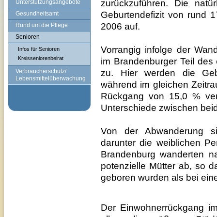
zurückzuführen. Die natür
Unterstützungsangebote
Geburtendefizit von rund 
Gesundheitsamt
2006 auf.
Rund um die Pflege
Senioren
Vorrangig infolge der Wa
Infos für Senioren
Kreisseniorenbeirat
im Brandenburger Teil des
zu. Hier werden die Gebu
Verbraucherschutz/
Lebensmittelüberwachung
während im gleichen Zeitr
Rückgang von 15,0 % verz
Unterschiede zwischen bei
Von der Abwanderung si
darunter die weiblichen Pe
Brandenburg wanderten 
potenzielle Mütter
ab, so d
geboren wurden als bei ei
Der Einwohnerrückgang im