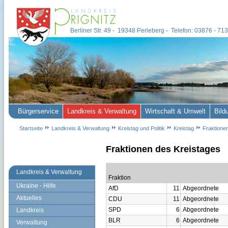
Berliner Str. 49 - 19348 Perleberg - Telefon: 03876 - 7
Bürgerservice
Landkreis & Verwaltung
Wirtschaft & Umwelt
Bild
Startseite
Landkreis & Verwaltung
Kreistag und Politik
Kreistag
Fraktione
Fraktionen des Kreistages
Landkreis & Verwaltung
Fraktion
Ukraine - Hilfe
AfD
11
Abgeordnete
Aktuelles
CDU
11
Abgeordnete
SPD
6
Abgeordnete
Landkreis
BLR
6
Abgeordnete
Verwaltung