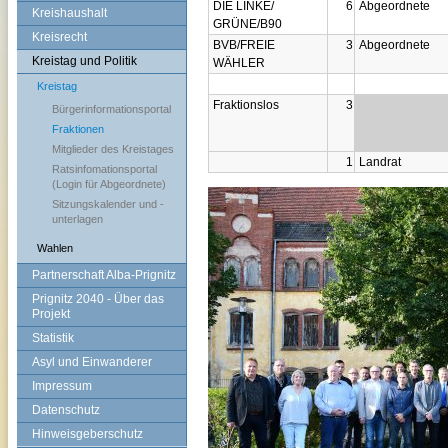
DIE LINKE/
6
Abgeordnete
Kreishaushalt
GRÜNE/B90
Kreisrecht
BVB/FREIE
3
Abgeordnete
Kreistag und Politik
WÄHLER
Kreistag
Fraktionslos
3
Bürgerinformationsportal
Fraktionen
Mitglieder des Kreistages
1
Landrat
Ratsinfomationsportal
(Login für Abgeordnete)
Sitzungskalender und -
unterlagen
Wahlen
Partnerschaft Alba-Prignitz
Prignitz 2040 - Über das
Projekt
Statistik
Asyl und Einwanderer
Impressum
Datenschutz
Hinweisgeberschutz