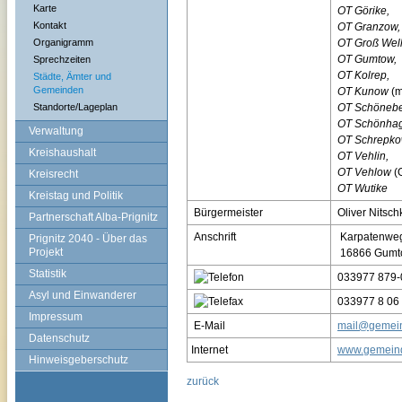
Karte
OT Görike,
Kontakt
OT Granzow,
Organigramm
OT Groß Well
OT Gumtow,
Sprechzeiten
OT Kolrep,
Städte, Ämter und
Gemeinden
OT Kunow
(m
Standorte/Lageplan
OT Schöneb
OT Schönha
Verwaltung
OT Schrepk
Kreishaushalt
OT Vehlin,
OT Vehlow
(
Kreisrecht
OT Wutike
Kreistag und Politik
Bürgermeister
Oliver Nitsch
Partnerschaft Alba-Prignitz
Anschrift
Karpatenwe
Prignitz 2040 - Über das
Projekt
16866 Gumt
Statistik
033977 879-
Asyl und Einwanderer
033977 8 06
Impressum
E-Mail
mail@gemei
Datenschutz
Internet
www.gemein
Hinweisgeberschutz
zurück