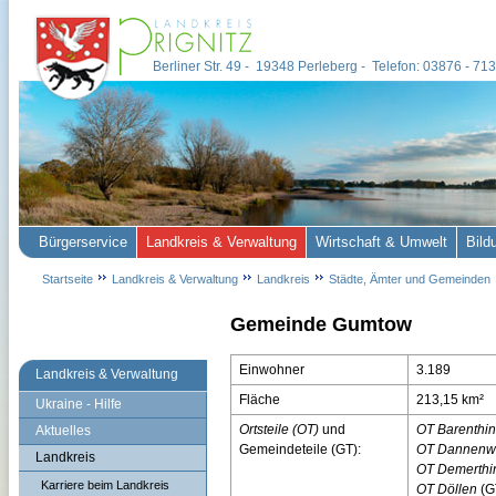
Berliner Str. 49 - 19348 Perleberg - Telefon: 03876 - 7
Bürgerservice
Landkreis & Verwaltung
Wirtschaft & Umwelt
Bild
Startseite
Landkreis & Verwaltung
Landkreis
Städte, Ämter und Gemeinden
Gemeinde Gumtow
Einwohner
3.189
Landkreis & Verwaltung
Fläche
213,15 km²
Ukraine - Hilfe
Ortsteile (OT)
und
OT Barenthin
Aktuelles
Gemeindeteile (GT):
OT Dannenw
Landkreis
OT Demerthi
Karriere beim Landkreis
OT Döllen
(GT