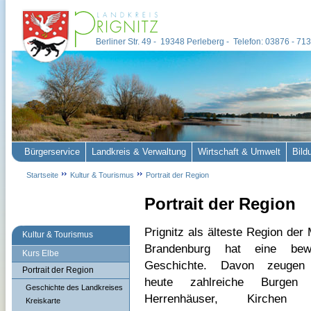
Berliner Str. 49 - 19348 Perleberg - Telefon: 03876 - 7
Bürgerservice
Landkreis & Verwaltung
Wirtschaft & Umwelt
Bild
Startseite
Kultur & Tourismus
Portrait der Region
Portrait der Region
Prignitz als älteste Region der
Kultur & Tourismus
Brandenburg hat eine bew
Kurs Elbe
Geschichte. Davon zeugen
Portrait der Region
heute zahlreiche Burgen
Geschichte des Landkreises
Herrenhäuser, Kirchen
Kreiskarte