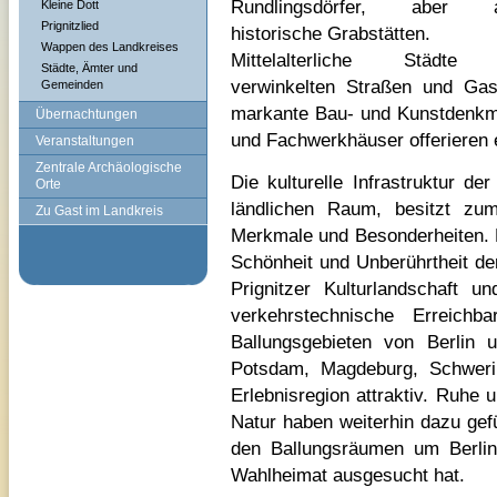
Rundlingsdörfer, aber 
Kleine Dott
Prignitzlied
historische Grabstätten.
Wappen des Landkreises
Mittelalterliche Städte
Städte, Ämter und
verwinkelten Straßen und Gas
Gemeinden
markante Bau- und Kunstdenkmä
Übernachtungen
und Fachwerkhäuser offerieren e
Veranstaltungen
Zentrale Archäologische
Die kulturelle Infrastruktur de
Orte
ländlichen Raum, besitzt zum
Zu Gast im Landkreis
Merkmale und Besonderheiten. 
Schönheit und Unberührtheit d
Prignitzer Kulturlandschaft 
verkehrstechnische Erreichb
Ballungsgebieten von Berlin
Potsdam, Magdeburg, Schweri
Erlebnisregion attraktiv. Ruhe 
Natur haben weiterhin dazu gef
den Ballungsräumen um Berlin 
Wahlheimat ausgesucht hat.