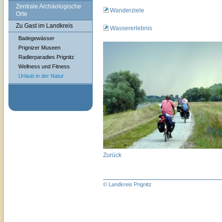
Zentrale Archäologische
Wanderziele
Orte
Zu Gast im Landkreis
Wassererlebnis
Badegewässer
Prignizer Museen
Radlerparadies Prignitz
Wellness und Fitness
Urlaub in der Natur
Zurück
© Landkreis Prignitz