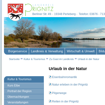
Berliner Str. 49 - 19348 Perleberg - Telefon: 03876 - 7
Bürgerservice
Landkreis & Verwaltung
Wirtschaft & Umwelt
Bild
Startseite
Kultur & Tourismus
Zu Gast im Landkreis
Urlaub in der Natur
Urlaub in der Natur
Eisenbahnromantik
Kultur & Tourismus
Natur erleben in der Prignitz
Kurs Elbe
Portrait der Region
Pilgerwege
Übernachtungen
Reiten in der Prignitz
Veranstaltungen